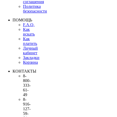
соглашения
Политика
безопасности
ПОМОЩЬ
F.A.Q.
Как
искать
Как
платить
Личный
кабинет
Закладки
Корзина
КОНТАКТЫ
8-
800-
333-
61-
49
8-
916-
127-
59-